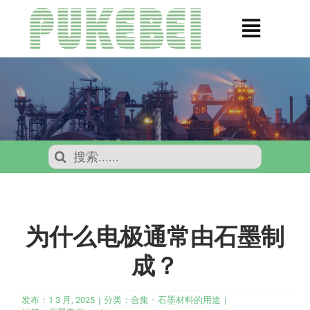
跳
到
切
内
换
容
关于我们
导
产品
航
石墨回收
搜
索：
行业
信息
为什么电极通常由石墨制
联系我们
成？
搜
发布：1 3 月, 2025
分类：
合集・石墨材料的用途
|
|
索：