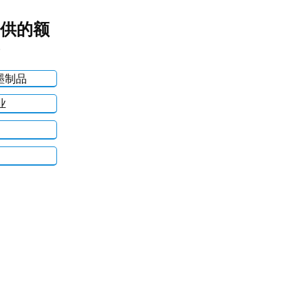
供的额
墨制品
业