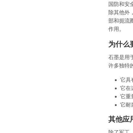
国防和安
除其他外
部和扼流
作用。
为什么
石墨是用
许多独特
它具
它在
它重
它耐
其他应
除了军工