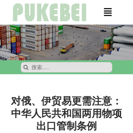
跳
到
切
内
换
容
关于我们
导
产品
航
石墨回收
搜
索：
行业
信息
对俄、伊贸易更需注意：
联系我们
中华人民共和国两用物项
搜
出口管制条例
索：